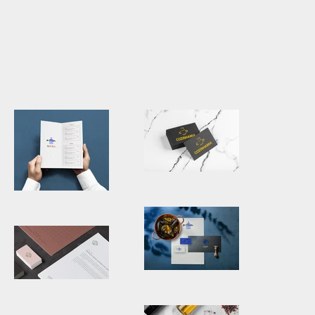
Cartas de
Menú Seasalt
negocios
Mariscos
Fuentes del