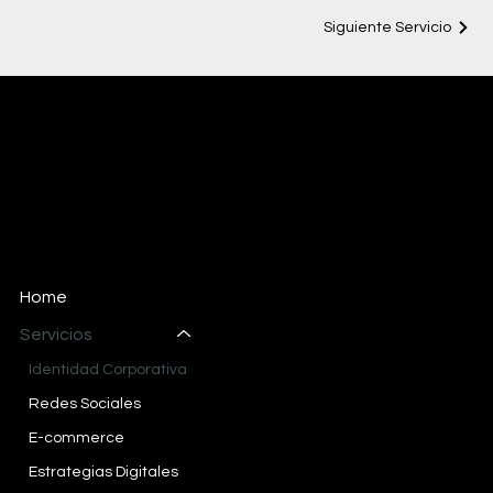
Siguiente Servicio
SETTE.24
MARKETING STUDIO
Email:
info@sette24.mx
Cel: 686-113-8145
Blvd. Francisco L Montejano 1280
Fovissste, Mexicali, B.C. CP 21038
Home
Servicios
Identidad Corporativa
Redes Sociales
E-commerce
Estrategias Digitales