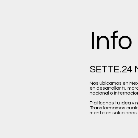
Info
SETTE.24 M
Nos ubicamos en Mexic
en desarrollar tu marc
nacional o internacio
Platícanos tu idea y 
Transformamos cualq
mente en soluciones di