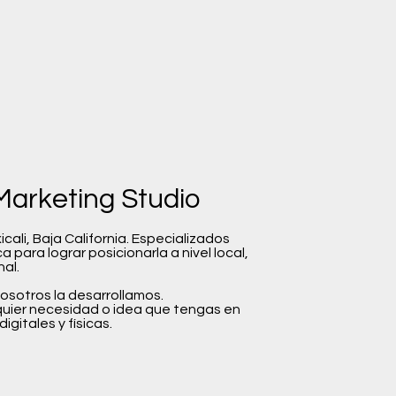
arketing Studio
ali, Baja California. Especializados
a para lograr posicionarla a nivel local,
nal.
nosotros la desarrollamos.
uier necesidad o idea que tengas en
gitales y físicas.